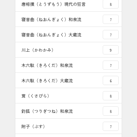
唐相撲（とうずもう）現代の狂言
8
寝音曲（ねおんぎょく）和泉流
7
寝音曲（ねおんぎょく）大蔵流
7
川上（かわかみ）
9
木六駄（きろくだ）和泉流
7
木六駄（きろくだ）大蔵流
6
茸（くさびら）
8
釣狐（つりぎつね）和泉流
8
附子（ぶす）
7