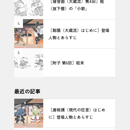
［寝音曲（大蔵流）第4回］能
〈放下僧〉の「小歌」
5
［靱猿（大蔵流）はじめに］登場
人物とあらすじ
6
［附子 第6回］結末
最近の記事
［唐相撲（現代の狂言）はじめ
に］登場人物とあらすじ