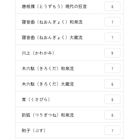
唐相撲（とうずもう）現代の狂言
8
寝音曲（ねおんぎょく）和泉流
7
寝音曲（ねおんぎょく）大蔵流
7
川上（かわかみ）
9
木六駄（きろくだ）和泉流
7
木六駄（きろくだ）大蔵流
6
茸（くさびら）
8
釣狐（つりぎつね）和泉流
8
附子（ぶす）
7