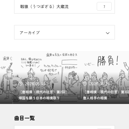
靱猿（うつぼざる）大蔵流
7
アーカイブ
2026.05.19
2026.05.26
［唐相撲（現代の狂言）第2回］
［唐相撲（現代の狂言）第3回］
帰国を願う日本の相撲取り
唐人相手の相撲
曲目一覧