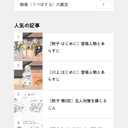
靱猿（うつぼざる）大蔵流
7
人気の記事
1
［附子 はじめに］登場人物とあ
らすじ
2
［川上 はじめに］登場人物とあ
らすじ
3
［附子 第5回］主人対策を講じる
二人
4