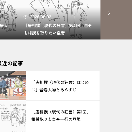
2026.06.02
2026.06.
唐人
［唐相撲（現代の狂言）第4回］自分
［唐相撲（現
も相撲を取りたい皇帝
との相撲
最近の記事
［唐相撲（現代の狂言）はじめ
に］登場人物とあらすじ
［唐相撲（現代の狂言）第1回］
相撲取りと皇帝一行の登場