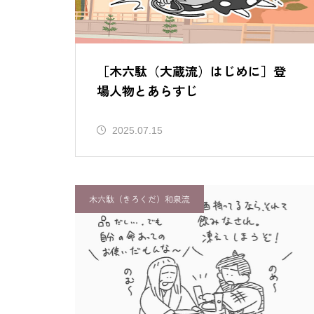
を持つ二人
［唐相撲（現代の狂言）はじめ
に］登場人物とあらすじ
［木六駄（大蔵流）はじめに］登
場人物とあらすじ
［附子 第6回］結末
2025.07.15
木六駄（きろくだ）和泉流