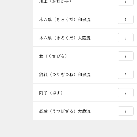
川上（かわかみ）
9
木六駄（きろくだ）和泉流
7
木六駄（きろくだ）大蔵流
6
茸（くさびら）
8
釣狐（つりぎつね）和泉流
8
附子（ぶす）
7
靱猿（うつぼざる）大蔵流
7