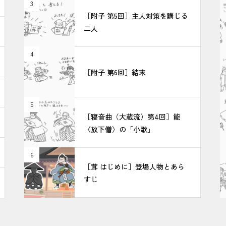
3
［附子 第5回］主人対策を講じる
二人
4
［附子 第6回］結末
5
［寝音曲（大蔵流）第4回］能
〈放下僧〉の「小歌」
6
［茸 はじめに］登場人物とあら
すじ