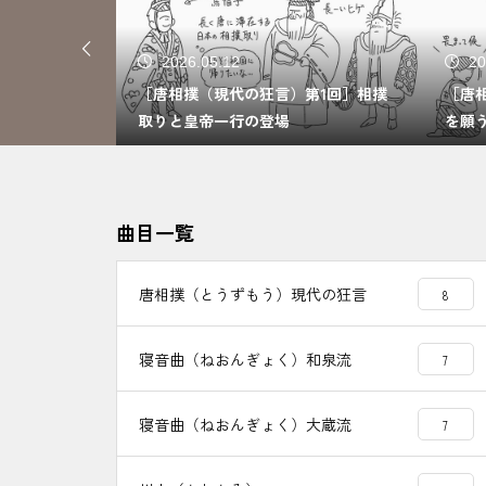
2026.05.12
20
はじめに］登
［唐相撲（現代の狂言）第1回］相撲
［唐
取りと皇帝一行の登場
を願
曲目一覧
唐相撲（とうずもう）現代の狂言
8
寝音曲（ねおんぎょく）和泉流
7
寝音曲（ねおんぎょく）大蔵流
7