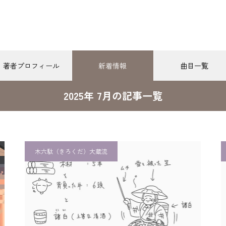
著者プロフィール
新着情報
曲目一覧
2025年 7月の記事一覧
最近の記事
木六駄（大蔵流）
寝音曲（和泉流）
寝音曲（大蔵流）
撲（とうずもう）現代の狂言
唐相撲（とうずもう）現代の狂言
［附子 第1回］太郎冠者・次郎
冠者に留守番をさせて出かける
木六駄（きろくだ）大蔵流
026.05.12
2026.05.19
主人
相撲（現代の狂言）第1回］相
［唐相撲（現代の狂言）第2
りと皇帝一行の登場
国を願う日本の相撲取り
［附子 第4回］「附子」を食べ
おすすめ