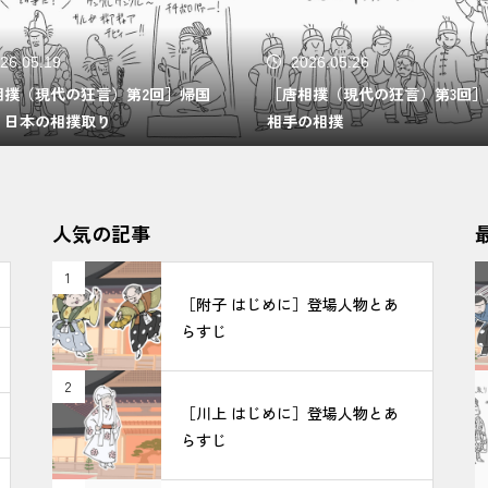
26.05.19
2026.05.26
相撲（現代の狂言）第2回］帰国
［唐相撲（現代の狂言）第3回］
う日本の相撲取り
相手の相撲
人気の記事
1
［附子 はじめに］登場人物とあ
らすじ
2
［川上 はじめに］登場人物とあ
らすじ