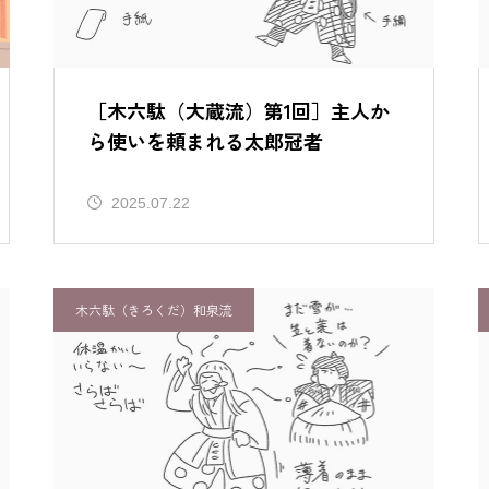
る二人
［釣狐（和泉流）はじめに］登場
人物とあらすじ
［木六駄（大蔵流）第1回］主人か
ら使いを頼まれる太郎冠者
2025.07.22
木六駄（きろくだ）和泉流