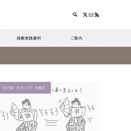
授業実践事例
ご案内
靱猿（大蔵流）
釣狐（和泉流）
唐相撲
唐相撲（とうずもう）現代の狂言
［附子 第2回］「附子」を前に
木六駄（きろくだ）大蔵流
2026.05.26
くつろぐ二人
回］帰
［唐相撲（現代の狂言）第3回］唐
人相手の相撲
［附子 第5回］主人対策を講じ