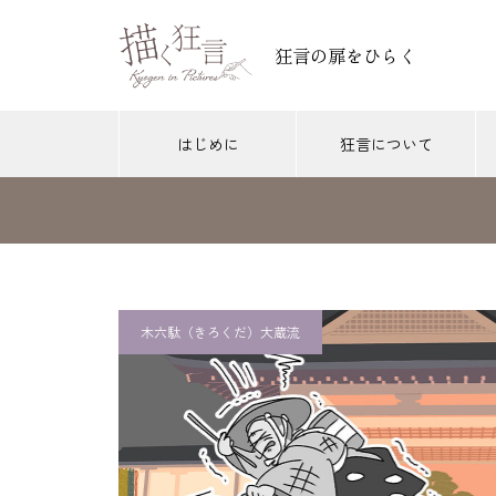
狂言の扉をひらく
はじめに
狂言について
附子
茸
川上
木六駄（和泉流）
唐相撲（とうずもう）現代の狂言
唐相
［附子 はじめに］登場人物とあ
木六駄（きろくだ）大蔵流
2026.05.05
2
らすじ
［唐相撲（現代の狂言）はじめ
［唐
に］登場人物とあらすじ
撲取
［附子 第3回］「附子」に興味