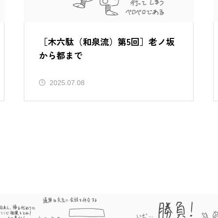
［木六駄（和泉流）第5回］老ノ坂
から都まで
2025.07.08