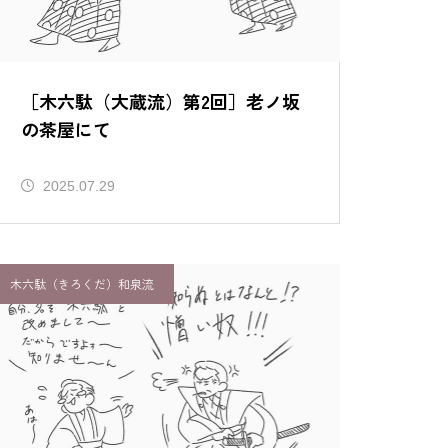
る二人
［靱猿（大蔵流）はじめに］登場
人物とあらすじ
［木六駄（大蔵流）第2回］老ノ坂
の茶屋にて
2025.07.29
木六駄（きろくだ）和泉流