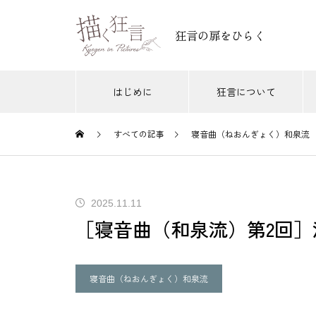
狂言の扉をひらく
はじめに
狂言について
すべての記事
寝音曲（ねおんぎょく）和泉流
附子
茸
川上
木六駄（和泉流）
唐相撲（とうずもう）現代の狂言
唐相
［附子 はじめに］登場人物とあ
2025.11.11
2026.05.05
2
らすじ
［寝音曲（和泉流）第2回
［唐相撲（現代の狂言）はじめ
［唐
に］登場人物とあらすじ
撲取
寝音曲（ねおんぎょく）和泉流
［附子 第3回］「附子」に興味