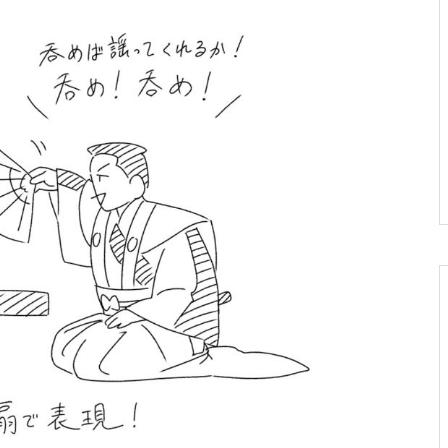
る二人
［釣狐（和泉流）はじめに］登場
人物とあらすじ