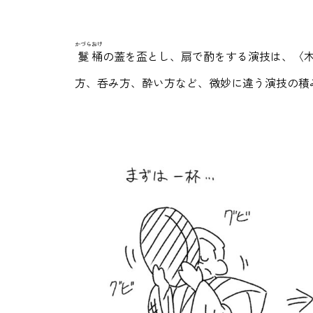
かづら
おけ
鬘
桶
の蓋を盃とし、扇で酌をする演技は、〈
方、呑み方、酔い方など、微妙に違う演技の積