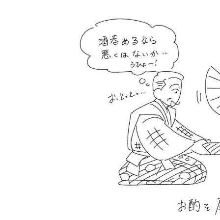
を持つ二人
［唐相撲（現代の狂言）はじめ
に］登場人物とあらすじ
［附子 第6回］結末