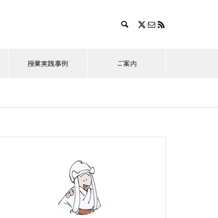
授業実践事例
ご案内
靱猿（大蔵流）
釣狐（和泉流）
唐相撲
唐相撲（とうずもう）現代の狂言
［附子 第2回］「附子」を前に
2026.05.26
くつろぐ二人
回］帰
［唐相撲（現代の狂言）第3回］唐
人相手の相撲
［附子 第5回］主人対策を講じ