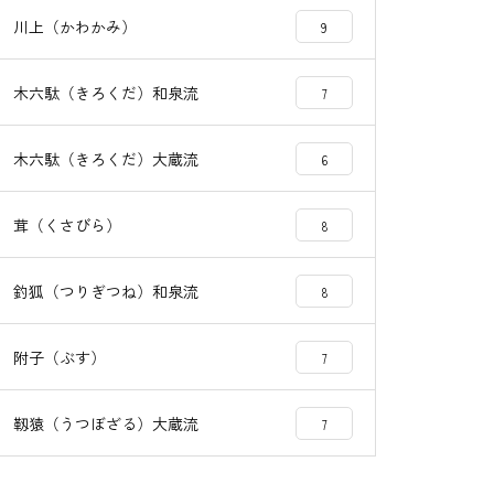
川上（かわかみ）
9
木六駄（きろくだ）和泉流
7
木六駄（きろくだ）大蔵流
6
茸（くさびら）
8
釣狐（つりぎつね）和泉流
8
附子（ぶす）
7
靱猿（うつぼざる）大蔵流
7