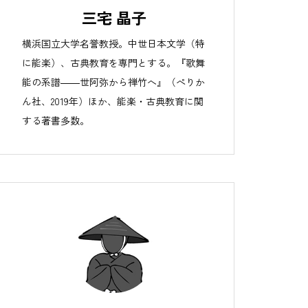
三宅 晶子
る二人
［靱猿（大蔵流）はじめに］登場
横浜国立大学名誉教授。中世日本文学（特
人物とあらすじ
に能楽）、古典教育を専門とする。『歌舞
能の系譜――世阿弥から禅竹へ』（ぺりか
ん社、2019年）ほか、能楽・古典教育に関
する著書多数。