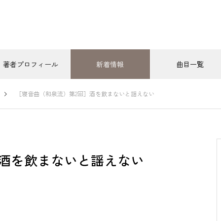
著者プロフィール
新着情報
曲目一覧
最近の記事
［寝音曲（和泉流）第2回］酒を飲まないと謡えない
木六駄（大蔵流）
寝音曲（和泉流）
寝音曲（大蔵流）
撲（とうずもう）現代の狂言
唐相撲（とうずもう）現代の狂言
［附子 第1回］太郎冠者・次郎
冠者に留守番をさせて出かける
026.05.12
2026.05.19
］酒を飲まないと謡えない
主人
相撲（現代の狂言）第1回］相
［唐相撲（現代の狂言）第2
りと皇帝一行の登場
国を願う日本の相撲取り
［附子 第4回］「附子」を食べ
おすすめ