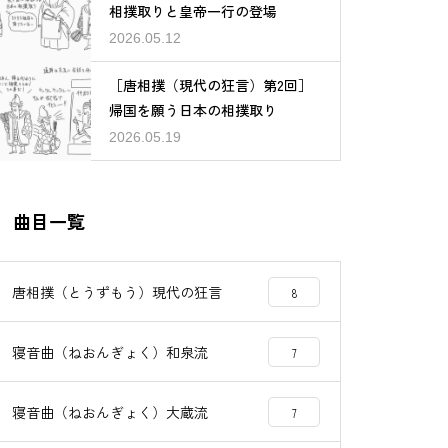
相撲取りと皇帝一行の登場
2026.05.12
［唐相撲（現代の狂言）第2回］
帰国を願う日本の相撲取り
2026.05.19
曲目一覧
唐相撲（とうずもう）現代の狂言
8
寝音曲（ねおんぎょく）和泉流
7
寝音曲（ねおんぎょく）大蔵流
7