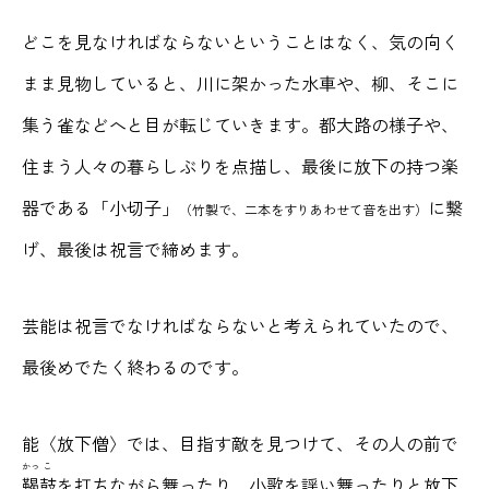
どこを見なければならないということはなく、気の向く
まま見物していると、川に架かった水車や、柳、そこに
集う雀などへと目が転じていきます。都大路の様子や、
住まう人々の暮らしぶりを点描し、最後に放下の持つ楽
器である「小切子」
に繋
（竹製で、二本をすりあわせて音を出す）
げ、最後は祝言で締めます。
芸能は祝言でなければならないと考えられていたので、
最後めでたく終わるのです。
能〈放下僧〉では、目指す敵を見つけて、その人の前で
かっ
こ
鞨
鼓
を打ちながら舞ったり、小歌を謡い舞ったりと放下