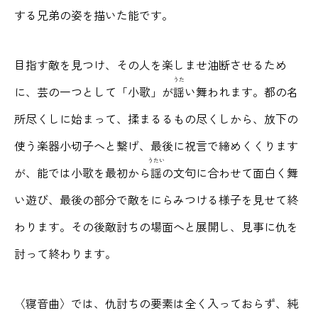
する兄弟の姿を描いた能です。
目指す敵を見つけ、その人を楽しませ油断させるため
うた
に、芸の一つとして「小歌」が
謡
い舞われます。都の名
所尽くしに始まって、揉まるるもの尽くしから、放下の
使う楽器小切子へと繋げ、最後に祝言で締めくくります
うたい
が、能では小歌を最初から
謡
の文句に合わせて面白く舞
い遊び、最後の部分で敵をにらみつける様子を見せて終
わります。その後敵討ちの場面へと展開し、見事に仇を
討って終わります。
〈寝音曲〉では、仇討ちの要素は全く入っておらず、純