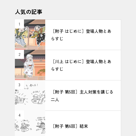
人気の記事
1
［附子 はじめに］登場人物とあ
らすじ
2
［川上 はじめに］登場人物とあ
らすじ
3
［附子 第5回］主人対策を講じる
二人
4
［附子 第6回］結末