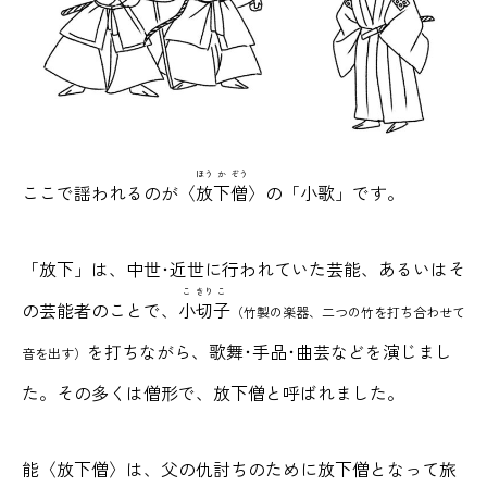
ほう
か
ぞう
ここで謡われるのが〈
放
下
僧
〉の「小歌」です。
「放下」は、中世･近世に行われていた芸能、あるいはそ
こ
きり
こ
の芸能者のことで、
小
切
子
（竹製の楽器、二つの竹を打ち合わせて
を打ちながら、歌舞･手品･曲芸などを演じまし
音を出す）
た。その多くは僧形で、放下僧と呼ばれました。
能〈放下僧〉は、父の仇討ちのために放下僧となって旅