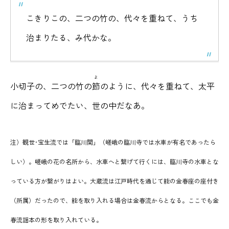
こきりこの、二つの竹の、代々を重ねて、うち
治まりたる、み代かな。
よ
小切子の、二つの竹の
節
のように、代々を重ねて、太平
に治まってめでたい、世の中だなあ。
注）観世･宝生流では「臨川関」（嵯峨の臨川寺では水車が有名であったら
しい）。嵯峨の花の名所から、水車へと繋げて行くには、臨川寺の水車とな
っている方が繋がりはよい。
大蔵流は江戸時代を通じて能の金春座の座付き
（所属）だったので、能を取り入れる場合は金春流からとなる。ここでも金
春流謡本の形を取り入れている。