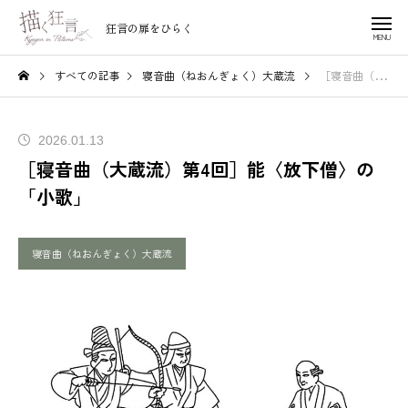
狂言の扉をひらく
すべての記事
寝音曲（ねおんぎょく）大蔵流
［寝音曲（大蔵流
2026.01.13
［寝音曲（大蔵流）第4回］能〈放下僧〉の
「小歌」
寝音曲（ねおんぎょく）大蔵流