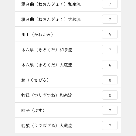
寝音曲（ねおんぎょく）和泉流
7
寝音曲（ねおんぎょく）大蔵流
7
川上（かわかみ）
9
木六駄（きろくだ）和泉流
7
木六駄（きろくだ）大蔵流
6
茸（くさびら）
8
釣狐（つりぎつね）和泉流
8
附子（ぶす）
7
靱猿（うつぼざる）大蔵流
7