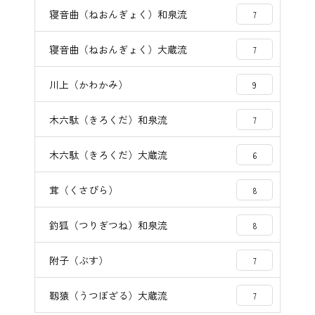
寝音曲（ねおんぎょく）和泉流
7
寝音曲（ねおんぎょく）大蔵流
7
川上（かわかみ）
9
木六駄（きろくだ）和泉流
7
木六駄（きろくだ）大蔵流
6
茸（くさびら）
8
釣狐（つりぎつね）和泉流
8
附子（ぶす）
7
靱猿（うつぼざる）大蔵流
7