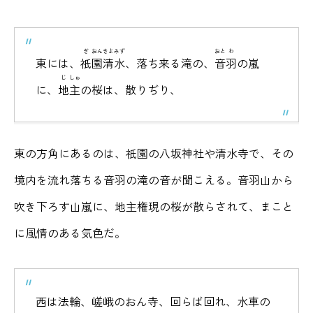
ぎ
おん
きよみず
おと
わ
東には、
祇
園
清水
、落ち来る滝の、
音
羽
の嵐
じ
しゅ
に、
地
主
の桜は、散りぢり、
東の方角にあるのは、祇園の八坂神社や清水寺で、その
境内を流れ落ちる音羽の滝の音が聞こえる。音羽山から
吹き下ろす山嵐に、地主権現の桜が散らされて、まこと
に風情のある気色だ。
西は法輪、嵯峨のおん寺、回らば回れ、水車の